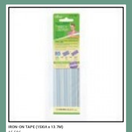
IRON-ON TAPE (15ΧΙΛ x 13.7Μ)