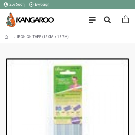
Σύνδεση
Εγγραφή
IRON-ON TAPE (15ΧΙΛ x 13.7Μ)