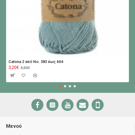
Catona 2 από No. 383 έως 604
3,20€
3,30€
Μενού