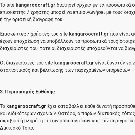
Το site
kangaroocraft.gr
διατηρεί αρχεία με τα προσωπικά σ
επισκέπτης / χρήστης μπορεί να επικοινωνήσει με τους διαχ
ή την οριστική διαγραφή του.
Επισκέπτες / χρήστες του site
kangaroocraft.gr
που είναι α
έχουν υποχρέωση να υποβάλλουν τα προσωπικά τους στοιχεί
διαχειριστές του, τότε οι διαχειριστές υποχρεούνται να δια
Οι διαχειριστές του site
kangaroocraft.gr
είναι δυνατόν να 
στατιστικούς και βελτίωσης των παρεχομένων υπηρεσιών -
3. Περιορισμός Ευθύνης
Το
kangaroocraft.gr
έχει καταβάλλει κάθε δυνατή προσπάθει
και ειδικότερων σχολίων. Ωστόσο, ο παρών δικτυακός τόπος 
ακρίβεια ή πληρότητα των απεικονίσεων και των περιγραφών
Δικτυακό Τόπο.