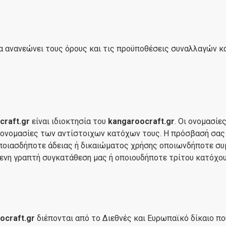
να ανανεώνει τους όρους και τις προϋποθέσεις συναλλαγών κ
craft.gr
είναι ιδιοκτησία του
kangaroocraft.gr
. Οι ονομασί
ς ονομασίες των αντίστοιχων κατόχων τους. Η πρόσβασή σας
οποιασδήποτε άδειας ή δικαιώματος χρήσης οποιωνδήποτε σ
ενη γραπτή συγκατάθεση μας ή οποιουδήποτε τρίτου κατόχου
ocraft.gr
διέπονται από το Διεθνές και Ευρωπαϊκό δίκαιο πο