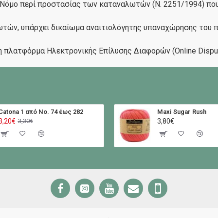
 Νόμο περί προστασίας των καταναλωτών (Ν. 2251/1994) που
ών, υπάρχει δικαίωμα αναιτιολόγητης υπαναχώρησης του πε
 η πλατφόρμα Ηλεκτρονικής Επίλυσης Διαφορών (Online Dispu
Catona 1 από No. 74 έως 282
Maxi Sugar Rush
3,20€
3,80€
3,30€