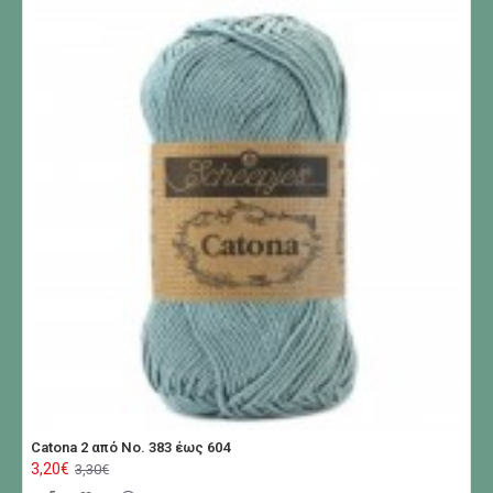
Catona 2 από No. 383 έως 604
3,20€
3,30€