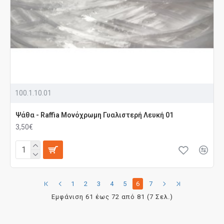
100.1.10.01
Ψάθα - Raffia Μονόχρωμη Γυαλιστερή Λευκή 01
3,50€
1
2
3
4
5
6
7
Εμφάνιση 61 έως 72 από 81 (7 Σελ.)