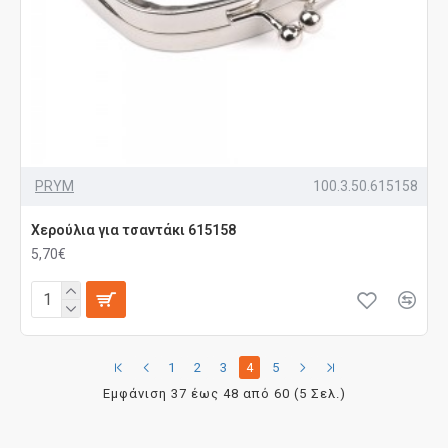
PRYM
100.3.50.615158
Χερούλια για τσαντάκι 615158
5,70€
1
2
3
4
5
Εμφάνιση 37 έως 48 από 60 (5 Σελ.)