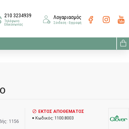
210 3234939
Λογαριασμός
Τηλέφωνο
Σύνδεση - Εγγραφή
Επικοινωνίας
EO
ΕΚΤΌΣ ΑΠΟΘΈΜΑΤΟΣ
Κωδικός:
1100.8003
βής: 1156