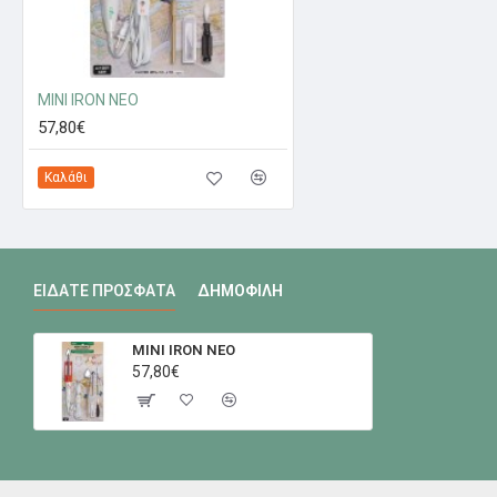
MINI IRON NEO
57,80€
Καλάθι
ΕΊΔΑΤΕ ΠΡΌΣΦΑΤΑ
ΔΗΜΟΦΙΛΉ
MINI IRON NEO
57,80€