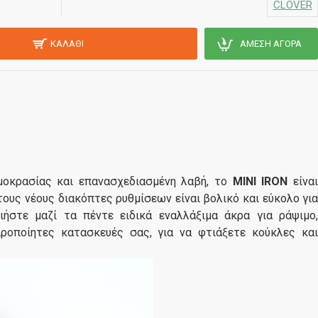
CLOVER
ΚΑΛΆΘΙ
ΆΜΕΣΗ ΑΓΟΡΆ
μοκρασίας
και
επανασχεδιασμένη
λαβή
,
το
M
INI IRON
είνα
τους νέους
διακόπτες
ρυθμίσεων
είναι
βολικό
και
εύκολο
γι
ιήστε
μαζί τα
πέντε ειδικά
εναλλάξιμα άκρα
για
ράψιμο
ιροποίητες κατασκευές σας
,
για να φτιάξετε κούκλες
κα