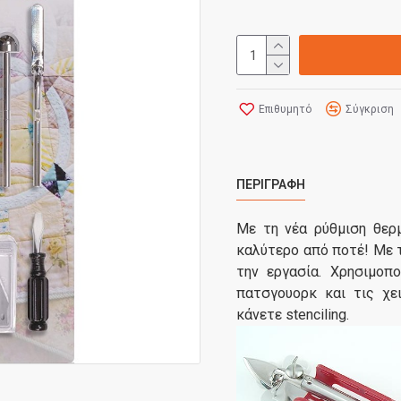
Επιθυμητό
Σύγκριση
ΠΕΡΙΓΡΑΦΉ
Με τη νέα
ρύθμιση θερ
καλύτερο από
ποτέ
!
Με 
την εργασία
.
Χρησιμοπο
πατσγουορκ
και
τις
χε
κάνετε
stenciling
.