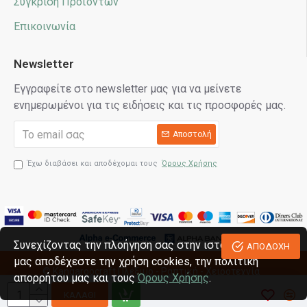
Σύγκριση Προϊόντων
Επικοινωνία
Newsletter
Εγγραφείτε στο newsletter μας για να μείνετε
ενημερωμένοι για τις ειδήσεις και τις προσφορές μας.
Αποστολή
Έχω διαβάσει και αποδέχομαι τους
Όρους Χρήσης
Συνεχίζοντας την πλοήγηση σας στην ιστοσελίδα
ΑΠΟΔΟΧΗ
μας αποδέχεστε την χρήση cookies, την πολιτική
© Kangaroocraft
Πλέξιμο - Ραπτική - Χειροτεχνία
απορρήτου μας και τους
Όρους Χρήσης
.
Κατασκευή eshop reweb.gr
ΚΑΛΆΘΙ