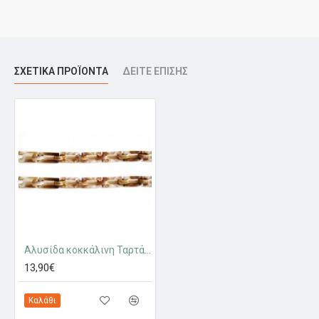
ΣΧΕΤΙΚΆ ΠΡΟΪΌΝΤΑ
ΔΕΊΤΕ ΕΠΊΣΗΣ
Αλυσίδα κοκκάλινη Ταρτάρουγα - Εκρού - Μπεζ 28mm - 1 μέτρο
13,90€
Καλάθι