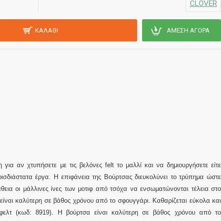
CLOVER
ΚΑΛΆΘΙ
ΆΜΕΣΗ ΑΓΟΡΆ
για αν χτυπήσετε με τις βελόνες felt το μαλλί και να δημιουργήσετε είτε
ισδιάστατα έργα. Η επιφάνεια της Βούρτσας διευκολύνει το τρύπημα ώστε
θεια οι μάλλινες ίνες των μοτιφ από τσόχα να ενσωματώνονται τέλεια στο
είναι καλύτερη σε βάθος χρόνου από το σφουγγάρι.
Καθαρίζεται εύκολα κα
 φελτ (κωδ: 8919). Η βούρτσα είναι καλύτερη σε βάθος χρόνου από το