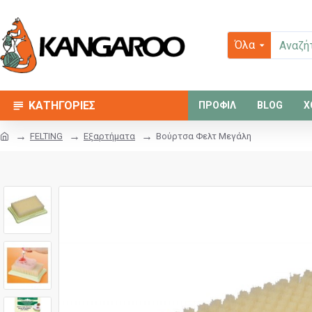
Όλα
ΚΑΤΗΓΟΡΙΕΣ
ΠΡΟΦΙΛ
BLOG
Χ
FELTING
Εξαρτήματα
Βούρτσα Φελτ Μεγάλη