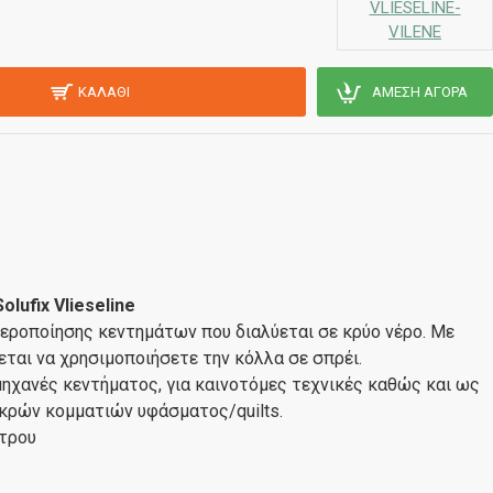
VLIESELINE-
VILENE
ΚΑΛΆΘΙ
ΆΜΕΣΗ ΑΓΟΡΆ
lufix Vlieseline
εροποίησης κεντημάτων που διαλύεται σε κρύο νέρο. Με
εται να χρησιμοποιήσετε την κόλλα σε σπρέι.
μηχανές κεντήματος, για καινοτόμες τεχνικές καθώς και ως
ικρών κομματιών υφάσματος/quilts.
έτρου