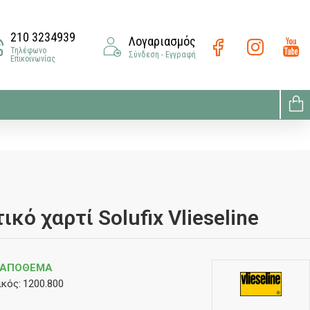
210 3234939
Λογαριασμός
Τηλέφωνο
Σύνδεση - Εγγραφή
Επικοινωνίας
κό χαρτί Solufix Vlieseline
 ΑΠΌΘΕΜΑ
κός:
1200.800