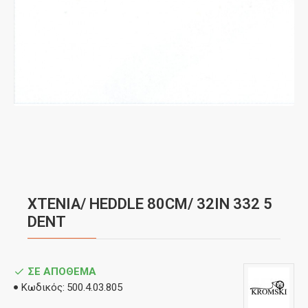
XTENIA/ HEDDLE 80CM/ 32IN 332 5
DENT
ΣΕ ΑΠΌΘΕΜΑ
Κωδικός:
500.4.03.805