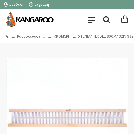
Σύνδεση
Εγγραφή
Κατασκευαστής
KROMSKI
XTENIA/ HEDDLE 80CM/ 32IN 332