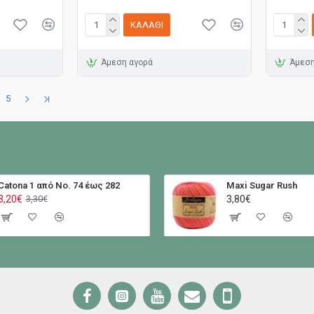
ΚΑΛΆΘΙ
Άμεση αγορά
Άμεση
5
Catona 1 από No. 74 έως 282
Maxi Sugar Rush
3,20€
3,80€
3,30€