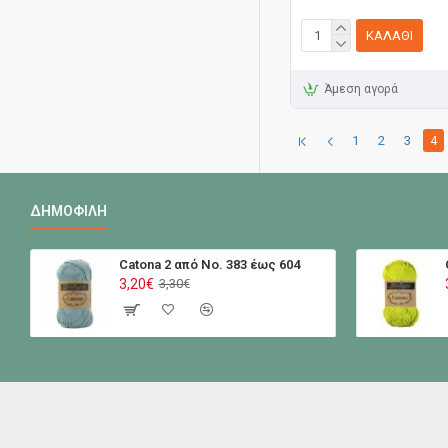
ΚΑΛΆΘΙ
Άμεση αγορά
1
2
3
4
ΔΗΜΟΦΙΛΉ
Catona 2 από No. 383 έως 604
3,20€
3,30€