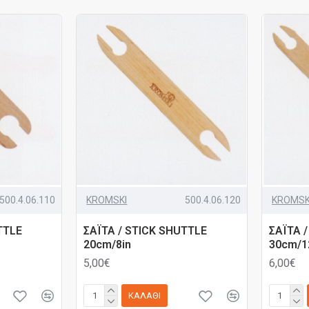
500.4.06.110
KROMSKI
500.4.06.120
KROMSK
TTLE
ΣΑΪΤΑ / STICK SHUTTLE
ΣΑΪΤΑ 
20cm/8in
30cm/1
5,00€
6,00€
ΚΑΛΆΘΙ