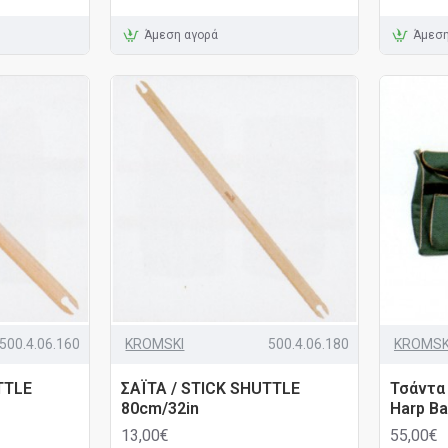
Άμεση αγορά
Άμεση
500.4.06.160
KROMSKI
500.4.06.180
KROMSK
TTLE
ΣΑΪΤΑ / STICK SHUTTLE
Τσάντα
80cm/32in
Harp Ba
13,00€
55,00€