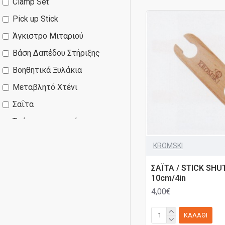
Clamp Set
Pick up Stick
Άγκιστρο Μιταριού
Βάση Δαπέδου Στήριξης
Βοηθητικά Ξυλάκια
Μεταβλητό Χτένι
Σαΐτα
Τσάντα μεταφοράς
Αργαλειού
KROMSKI
Χτένι
ΣΑΪΤΑ / STICK SHU
10cm/4in
4,00€
ΚΑΛΆΘΙ