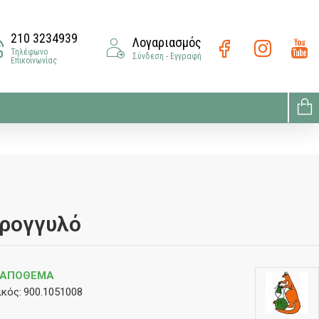
210 3234939
Λογαριασμός
Τηλέφωνο
Σύνδεση - Εγγραφή
Επικοινωνίας
τρογγυλό
 ΑΠΌΘΕΜΑ
κός:
900.1051008