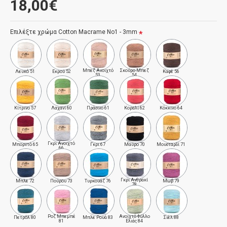
18,00€
Επιλέξτε χρώμα Cotton Macrame No1 - 3mm
Μπεζ Ανοιχτό
Σκούρο Μπεζ
Λευκό 51
Εκρού 52
Καφέ 56
53
54
Κίτρινο 57
Λαχανί 60
Πράσινο 61
Κοραλί 62
Κόκκινο 64
Γκρι Ανοιχτό
Μπορντό 65
Γκρι 67
Μαύρο 70
Μουσταρδί 71
66
Γκρι Ανθρακί
Μπλε 72
Πούρου 73
Τυρκουάζ 76
Μωβ 79
78
Ροζ Μπεμπέ
Ανοιχτό Φύλλο
Πετρόλ 80
Μπλε Ρουά 83
Σιέλ 88
81
Ελιάς 84