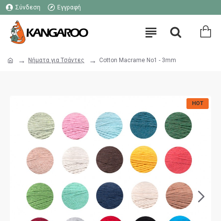
Σύνδεση
Εγγραφή
Νήματα για Τσάντες
Cotton Macrame No1 - 3mm
HOT