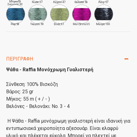
Μπρονζέ
Nude 37
Λαχανί 47
Θαλασσί 56
Λάιμ 57
Σκουριάς 30
Ραφ 58
Τσαγαλί 59
Ελιάς 61
Ματζέντα 65
Μαύρο 100
ΠΕΡΙΓΡΑΦΉ
Ψάθα - Raffia Μονόχρωμη Γυαλιστερή
Σύνθεση: 100% Βισκόζη
Βάρος: 25 gr
Μήκος: 55 m ( + / - )
Βελόνες - Βελονάκι: Νο. 3 - 4
Η Ψάθα - Raffia μονόχρωμη γυαλιστερή είναι ιδανική για
εντυπωσιακά χειροποίητα αξεσουάρ. Είναι ελαφρύ
υλικό και πλέκεται εύκολα. Μπορεί να πλεχτεί με