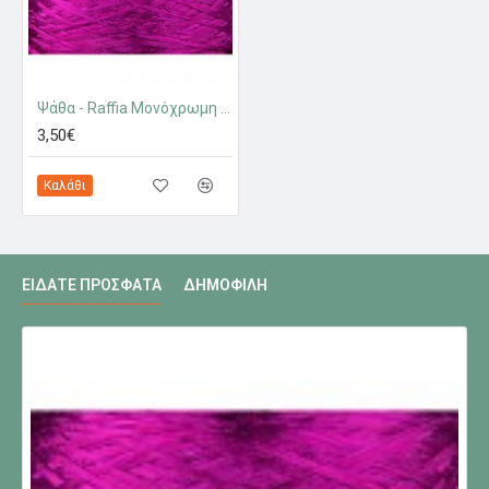
Ψάθα - Raffia Μονόχρωμη Γυαλιστερή
3,50€
Καλάθι
ΕΊΔΑΤΕ ΠΡΌΣΦΑΤΑ
ΔΗΜΟΦΙΛΉ