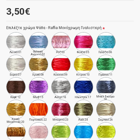
3,50€
Επιλέξτε χρώμα Ψάθα - Raffia Μονόχρωμη Γυαλιστερή
Θαλασσί
Λευκό 01
Ροζ 03
Φούξια 05
Γαλάζιο 06
Ανοιχτό 02
Εκρού 07
Χρυσό 08
Κόκκινο 09
Κίτρινο 10
Πράσινο 11
Μπελ Σκούρο
Καφέ 12
Μωβ 15
Ασημί 16
Ηλεκτρίκ 17
18
Χρυσό
Πορτοκαλί 22
Μπορντό 23
Λαδί 24
Σαμπανί 26
Μουσταρδί 20