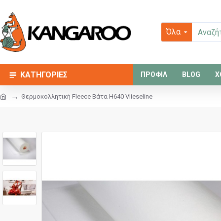
Όλα
ΚΑΤΗΓΟΡΙΕΣ
ΠΡΟΦΙΛ
BLOG
Χ
Θερμοκολλητική Fleece Βάτα H640 Vlieseline