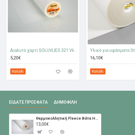
Διαλυτό χαρτί SOLUVLIES 321 Vlieseline
5,20€
16,10€
Καλάθι
Καλάθι
ΕΊΔΑΤΕ ΠΡΌΣΦΑΤΑ
ΔΗΜΟΦΙΛΉ
Θερμοκολλητική Fleece Βάτα H640 Vlieseline
13,00€