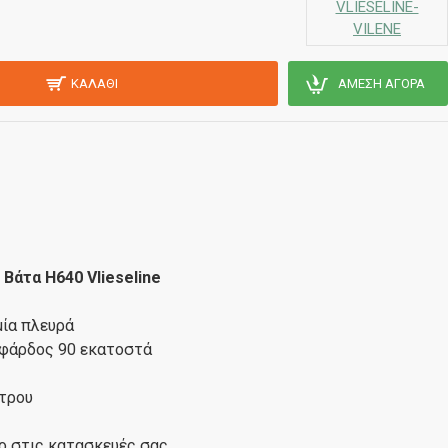
VLIESELINE-
VILENE
ΚΑΛΆΘΙ
ΆΜΕΣΗ ΑΓΟΡΆ
Βάτα H640 Vlieseline
μία πλευρά
 φάρδος 90 εκατοστά
έτρου
ο στις κατασκευές σας.