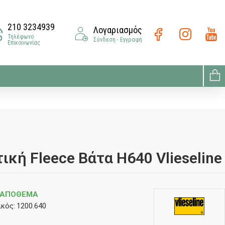
210 3234939
Λογαριασμός
Τηλέφωνο
Σύνδεση - Εγγραφή
Επικοινωνίας
κή Fleece Βάτα H640 Vlieseline
 ΑΠΌΘΕΜΑ
κός:
1200.640