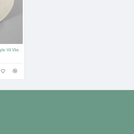
Υλικό για υφάσματα Style-Vil Vlieseline