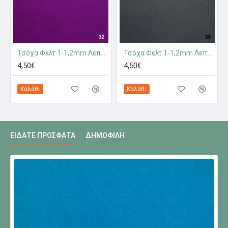
Τσόχα Φελτ 1-1,2mm Λεπτή 532
Τσόχα Φελτ 1-1,2mm Λεπτή 539
4,50€
4,50€
Καλάθι
Καλάθι
ΕΊΔΑΤΕ ΠΡΌΣΦΑΤΑ
ΔΗΜΟΦΙΛΉ