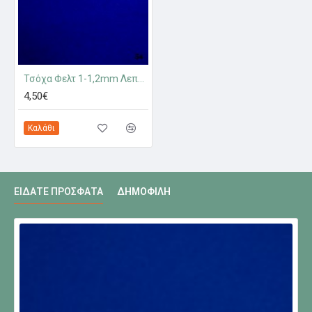
Τσόχα Φελτ 1-1,2mm Λεπτή 554
4,50€
Καλάθι
ΕΊΔΑΤΕ ΠΡΌΣΦΑΤΑ
ΔΗΜΟΦΙΛΉ