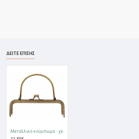
ΔΕΊΤΕ ΕΠΊΣΗΣ
Μεταλλικό κούμπωμα - χερούλι τσάντας Elisabeth Prym 615165