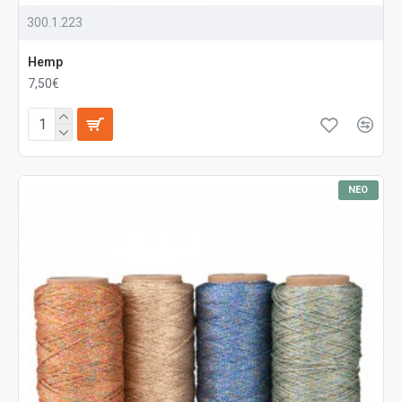
300.1.223
Hemp
7,50€
ΝΈΟ