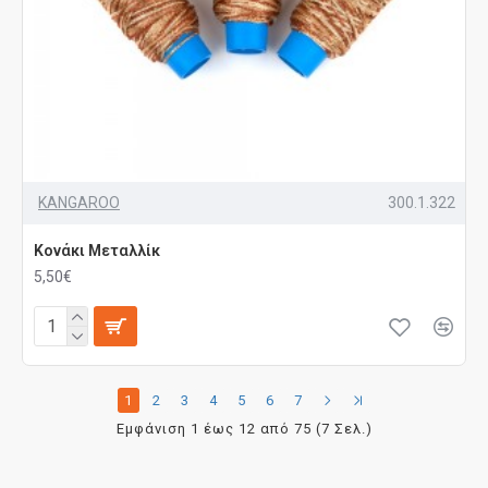
KANGAROO
300.1.322
Κονάκι Μεταλλίκ
5,50€
1
2
3
4
5
6
7
Εμφάνιση 1 έως 12 από 75 (7 Σελ.)