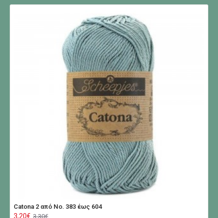
Catona 2 από No. 383 έως 604
3,20€
3,30€