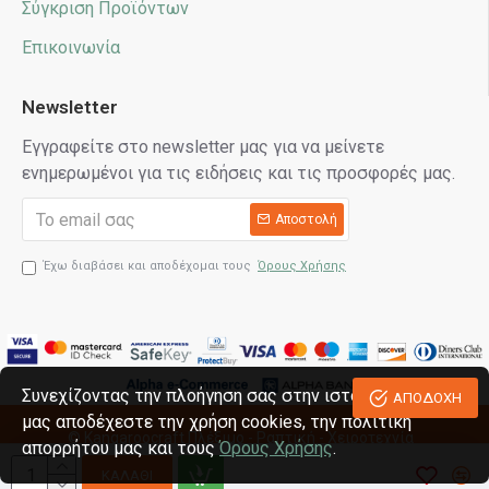
Σύγκριση Προϊόντων
Επικοινωνία
Newsletter
Εγγραφείτε στο newsletter μας για να μείνετε
ενημερωμένοι για τις ειδήσεις και τις προσφορές μας.
Αποστολή
Έχω διαβάσει και αποδέχομαι τους
Όρους Χρήσης
Συνεχίζοντας την πλοήγηση σας στην ιστοσελίδα
ΑΠΟΔΟΧΗ
μας αποδέχεστε την χρήση cookies, την πολιτική
© Kangaroocraft
Πλέξιμο - Ραπτική - Χειροτεχνία
απορρήτου μας και τους
Όρους Χρήσης
.
Κατασκευή eshop reweb.gr
ΚΑΛΆΘΙ