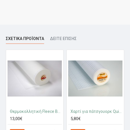
ΣΧΕΤΙΚΆ ΠΡΟΪΌΝΤΑ
ΔΕΊΤΕ ΕΠΊΣΗΣ
Θερμοκολλητική Fleece Βάτα H640 Vlieseline
Χαρτί για πάτσγουορκ Quickscreen Square Vlieseline
13,00€
5,80€